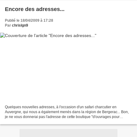
Encore des adresses...
Publié le 18/04/2009 à 17:28
Par
chrislgn9
Quelques nouvelles adresses, à l'occasion d'un safari charcutier en
Auvergne, qui nous a également menés dans la région de Bergerac... Bon,
je ne vous donnerai pas l'adresse de cette boutique "d'ouvrages pour
dames" ; l'humeur semble y être morose, les...