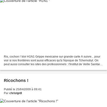
Ris, cochon ! Voir H1N1 Grippe mexicaine sur grande carte A suivre... pour
voir si nos frontières sont aussi efficaces qu'à l'époque de Tchernobyl. On
peut aussi consulter les sites des professionnels : l'Institut de Veille Sanitaire,
par exemple. Un...
Ricochons !
Publié le 25/04/2009 à 09:41
Par
chrislgn9