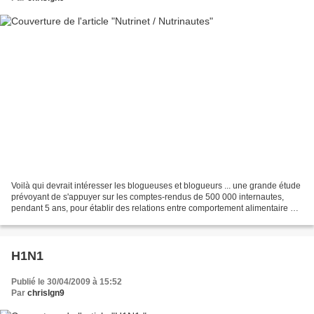
Voilà qui devrait intéresser les blogueuses et blogueurs ... une grande étude
prévoyant de s'appuyer sur les comptes-rendus de 500 000 internautes,
pendant 5 ans, pour établir des relations entre comportement alimentaire et
maladie. Actuellement, un peu...
H1N1
Publié le 30/04/2009 à 15:52
Par
chrislgn9